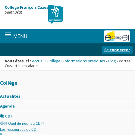
Panneau de gestion des cookies
Collège François Cazes
Menu de la rubrique
Contenu
Saint Béat
MENU
Se connecter
Vous êtes ici :
Accueil
›
Collège
›
Informations pratiques
›
Blog
›
Portes
Ouvertes escalade
Collège
Actualités
Agenda
📚 CDI
👋🏻 Quoi de neuf au CDI ?
Les ressources du CDI