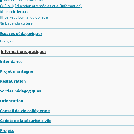
🖥️ Ressources numériques
📺 E.M.I (Éducation aux médias et à l'information)
📖 Le coin lecture
📰 Le Petit Journal du Collège
🎭 L'agenda culturel
Espaces pédagogiques
Français
Informations pratiques
Intendance
Projet montagne
Restauration
Sorties pédagogiques
Orientation
Conseil de vie collégienne
Cadets de la sécurité civile
Projets