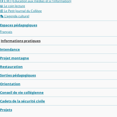
📺 E.M.I (Éducation aux médias et à l'information)
📖 Le coin lecture
📰 Le Petit Journal du Collège
🎭 L'agenda culturel
Espaces pédagogiques
Français
Informations pratiques
Intendance
Projet montagne
Restauration
Sorties pédagogiques
Orientation
Conseil de vie collégienne
Cadets de la sécurité civile
Projets