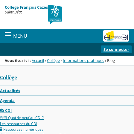
Panneau de gestion des cookies
Collège François Cazes
Menu de la rubrique
Contenu
Saint Béat
MENU
Se connecter
Vous êtes ici :
Accueil
›
Collège
›
Informations pratiques
›
Blog
Collège
Actualités
Agenda
📚 CDI
👋🏻 Quoi de neuf au CDI ?
Les ressources du CDI
🖥️ Ressources numériques