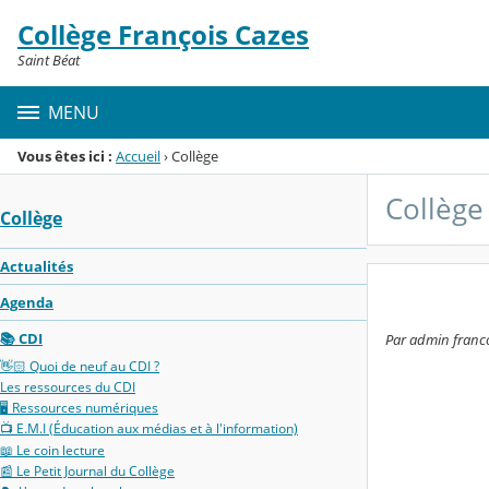
Panneau de gestion des cookies
Collège François Cazes
Menu de la rubrique
Contenu
Saint Béat
MENU
Vous êtes ici :
Accueil
›
Collège
Collège
Collège
Actualités
Agenda
📚 CDI
Par admin francoi
👋🏻 Quoi de neuf au CDI ?
Les ressources du CDI
🖥️ Ressources numériques
📺 E.M.I (Éducation aux médias et à l'information)
📖 Le coin lecture
📰 Le Petit Journal du Collège