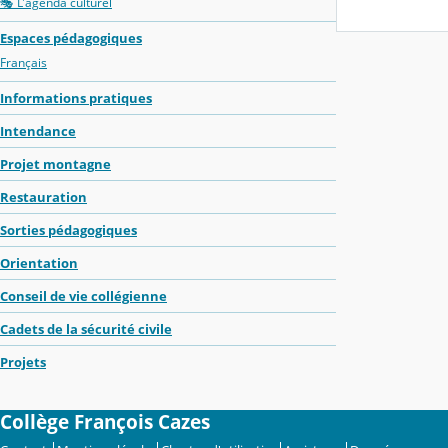
🎭 L'agenda culturel
Espaces pédagogiques
Français
Informations pratiques
Intendance
Projet montagne
Restauration
Sorties pédagogiques
Orientation
Conseil de vie collégienne
Cadets de la sécurité civile
Projets
Collège François Cazes