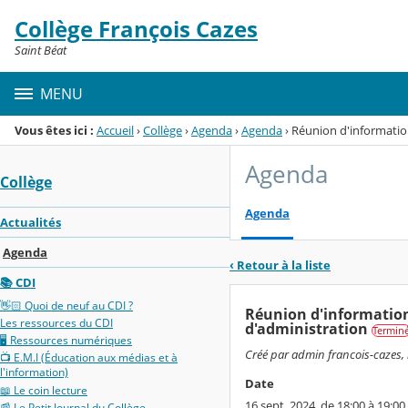
Panneau de gestion des cookies
Collège François Cazes
Menu de la rubrique
Contenu
Saint Béat
MENU
Vous êtes ici :
Accueil
›
Collège
›
Agenda
›
Agenda
›
Réunion d'information
Agenda
Collège
Agenda
Actualités
Agenda
‹ Retour à la liste
📚 CDI
👋🏻 Quoi de neuf au CDI ?
Réunion d'information
Les ressources du CDI
d'administration
Termin
🖥️ Ressources numériques
Créé par admin francois-cazes, l
📺 E.M.I (Éducation aux médias et à
l'information)
Date
📖 Le coin lecture
16 sept. 2024, de 18:00 à 19:00
📰 Le Petit Journal du Collège