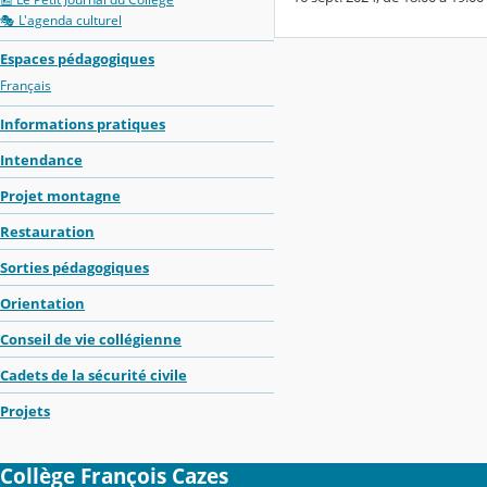
🎭 L'agenda culturel
Espaces pédagogiques
Français
Informations pratiques
Intendance
Projet montagne
Restauration
Sorties pédagogiques
Orientation
Conseil de vie collégienne
Cadets de la sécurité civile
Projets
Collège François Cazes