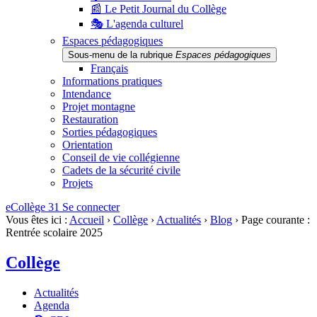
📰 Le Petit Journal du Collège
🎭 L'agenda culturel
Espaces pédagogiques
Sous-menu de la rubrique
Espaces pédagogiques
Français
Informations pratiques
Intendance
Projet montagne
Restauration
Sorties pédagogiques
Orientation
Conseil de vie collégienne
Cadets de la sécurité civile
Projets
eCollège 31
Se connecter
Vous êtes ici :
Accueil
›
Collège
›
Actualités
›
Blog
›
Page courante :
Rentrée scolaire 2025
Collège
Actualités
Agenda