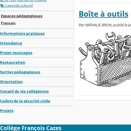
🎭 L'agenda culturel
Boîte à outils
Espaces pédagogiques
Français
Par NATHALIE BRUN, publié le je
Informations pratiques
Intendance
Projet montagne
Restauration
Sorties pédagogiques
Orientation
Conseil de vie collégienne
Cadets de la sécurité civile
Projets
Collège François Cazes