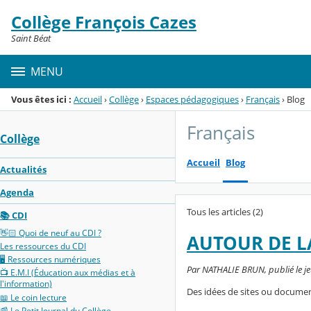
Panneau de gestion des cookies
Collège François Cazes
Menu de la rubrique
Contenu
Saint Béat
MENU
Vous êtes ici :
Accueil
›
Collège
›
Espaces pédagogiques
›
Français
›
Blog
Français
Collège
Accueil
Blog
Actualités
Agenda
Tous les articles (2)
📚 CDI
👋🏻 Quoi de neuf au CDI ?
AUTOUR DE L
Les ressources du CDI
🖥️ Ressources numériques
Par NATHALIE BRUN, publié le je
📺 E.M.I (Éducation aux médias et à
l'information)
Des idées de sites ou documen
📖 Le coin lecture
📰 Le Petit Journal du Collège